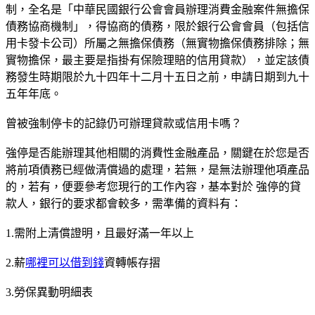
制，全名是「中華民國銀行公會會員辦理消費金融案件無擔保
債務協商機制」，得協商的債務，限於銀行公會會員（包括信
用卡發卡公司）所屬之無擔保債務（無實物擔保債務排除；無
實物擔保，最主要是指掛有保險理賠的信用貸款），並定該債
務發生時期限於九十四年十二月十五日之前，申請日期到九十
五年年底。
曾被強制停卡的記錄仍可辦理貸款或信用卡嗎？
強停是否能辦理其他相關的消費性金融產品，關鍵在於您是否
將前項債務已經做清償過的處理，若無，是無法辦理他項產品
的，若有，便要參考您現行的工作內容，基本對於 強停的貸
款人，銀行的要求都會較多，需準備的資料有：
1.需附上清償證明，且最好滿一年以上
2.薪
哪裡可以借到錢
資轉帳存摺
3.勞保異動明細表