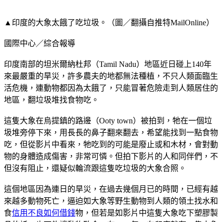
▲印度的大象太餓了吃垃圾。（圖／翻攝自推特MailOnline）
國際中心／綜合報導
印度南部的坦米爾納杜邦（Tamil Nadu）地區近日碰上140年
來最嚴重的旱災，許多農夫的地都無法種植，不只人類面臨生
活危機，連動物都因為太餓了，只能冒著危險走到人類居住的
地區，翻垃圾堆找食物吃。
這隻大象在烏提鎮的路邊（Ooty town）被拍到，牠在一個垃
圾堆旁停下來，用長長的鼻子翻來翻去，希望能找到一點食物
吃，但從影片中看來，牠吃到的可能是廢止或和木材，會對動
物的身體造成傷害，非常可憐。但拍下影片的人和同伴們，不
但沒有阻止，還疑似輪流跟這隻吃垃圾的大象合照。
這個地區因為連日的旱災，在過去幾個月已的時間，已經有越
來越多動物死亡，逼迫如大象等野生動物到人類的領土找水和
食
信用不良如何借錢
物，但若是如影片中這隻大象吃下塑膠製