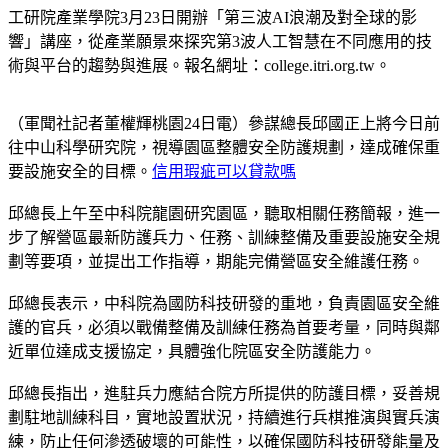
工研院產業學院3月23日開辦「第三波AI浪潮及對全球的影
響」講座，從產業願景來探究第3波人工智慧在不同應用的技
術與平台的趨勢與進展。報名網址：college.itri.org.tw。
（軍聞社記者董權輝桃園24日電）參謀總長邱國正上將今日前
往中山科學研究院，視導園區整體安全防護規劃，達成確保重
要設施安全的目標。
信用瑕疵可以貸款嗎
邱總長上午至中科院龍園研究園區，聽取相關任務簡報，進一
步了解營區最新防護兵力、任務、訓練整備及重要設施安全規
劃等要項，並提出工作指導，期能完備營區安全維護任務。
邱總長表示，中科院為國防科技研發的重地，負責園區安全維
護的官兵，必須以戰備整備及訓練任務為首要考量，同時與鄰
近單位達成支援協定，具體強化院區安全防護能力。
邱總長指出，進駐兵力應結合院方所提供的防護目標，妥善規
劃駐地訓練科目，實地設置狀況，持續進行兵棋推演與實兵演
練，防止任何滲透破壞的可能性，以確保國防科技研發能量及