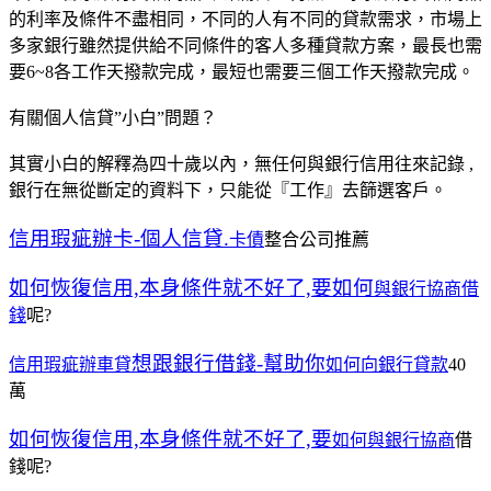
的利率及條件不盡相同，不同的人有不同的貸款需求，市場上
多家銀行雖然提供給不同條件的客人多種貸款方案，最長也需
要6~8各工作天撥款完成，最短也需要三個工作天撥款完成。
有關個人信貸”小白”問題？
其實小白的解釋為四十歲以內，無任何與銀行信用往來記錄 ,
銀行在無從斷定的資料下，只能從『工作』去篩選客戶。
信用瑕疵辦卡-個人信貸.
卡債
整合公司推薦
如何恢復信用,本身條件就不好了,要如何
與銀行協商借
錢
呢?
想跟銀行借錢-幫助你
信用瑕疵辦車貸
如何向銀行貸款
40
萬
如何恢復信用,本身條件就不好了,要
如何與銀行協商
借
錢呢?