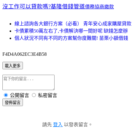
沒工作可以貸款嗎?基隆借錢管道
債務協商繳款
線上諮詢各大銀行方案（必看） 青年安心成家購屋貸款
卡債累積50萬左右了,卡債解決哪一間好呢 缺錢怎麼辦
個人狀況不同有不同的方案幫你度難關! 苗栗小額借錢
F4D4A062EC3E4B58
載入更多
公開留言
私密留言
發佈留言
請先
登入
以發表留言。