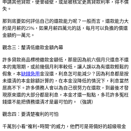
申請其他貸款，便會碰壁，或是被核定更高貸款利率，得不償
失。
那到底要如何評估自己的還款能力呢？一般而言，還款能力大
約是月薪的25%，如果月薪四萬元的話，每月可以負擔的償還
金額約一萬元。
觀念三：釐清低繳款金額內幕
許多貸款商品標榜繳款金額低，那是因為前六個月只還息不還
本的寬限期，或前幾個月利率較低，讓人誤以為有還款輕鬆的
假象，本
缺錢急用
金沒還，利息怎可能減少？因為利息都是按
未還清的本金餘額計算的，在本金沒降低的情況下，利息當然
居高不下。許多債務人會以為自己很努力在還款，到最後才發
現原來還的大部分都是利息，本金才還一點點，多花許多冤枉
錢還不能把債務還清才是最可怕的。（強調）
觀念四：要清楚複利的可怕
千萬別小看”複利+時間”的威力，他們可是哥倆好的超級吸金