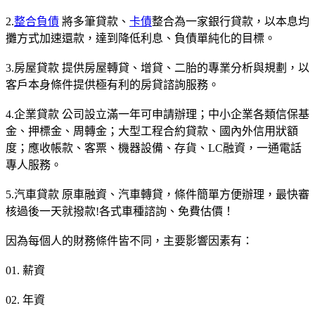
2.
整合負債
將多筆貸款、
卡債
整合為一家銀行貸款，以本息均
攤方式加速還款，達到降低利息、負債單純化的目標。
3.房屋貸款 提供房屋轉貸、增貸、二胎的專業分析與規劃，以
客戶本身條件提供極有利的房貸諮詢服務。
4.企業貸款 公司設立滿一年可申請辦理；中小企業各類信保基
金、押標金、周轉金；大型工程合約貸款、國內外信用狀額
度；應收帳款、客票、機器設備、存貨、LC融資，一通電話
專人服務。
5.汽車貸款 原車融資、汽車轉貸，條件簡單方便辦理，最快審
核過後一天就撥款!各式車種諮詢、免費估價！
因為每個人的財務條件皆不同，主要影響因素有：
01. 薪資
02. 年資