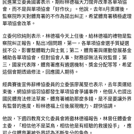
民進黨立委黃國書表示，期盼林德福大刀闊斧改革各單項協
會，而不是與單項協會「好作伙」。他說，去年8月奧運後，
監察院昨天對體育署的不作為提出糾正，希望體育署積極處理
單項協會改革。
立委何欣純則表示，林德福今天上任後，給林德福的禮物是監
察院糾正報告，點出3個問題，第一，各單項協會選手質疑選
拔不公，影響整體戰力與士氣；第二，體育署與運動發展基金
補助各單項協會，但對協會人事、財務卻無法有效監督；第
三，國家代表隊，體育署應有遴選機制、獎金分配等等，希望
這個會期透過修法，回應國人期待。
經典賽後宣佈辭棒協委員的立委張廖萬堅也表示，去年奧運結
束後，網協排協羽協都發生單項協會爭議事件，他個人也提出
國民體育法修法草案，體育署補助那麼多錢，是不是要讓外界
有監督的進度，盼林德福上任後展現魄力、趕快協調。
他說，下週四教育文化委員會將邀林德福報告，林曾任體委會
主委，「相信他不是菜鳥，相信他是有經驗的救援投手」，應
可止住體育署被外界認為不斷失分的角色。