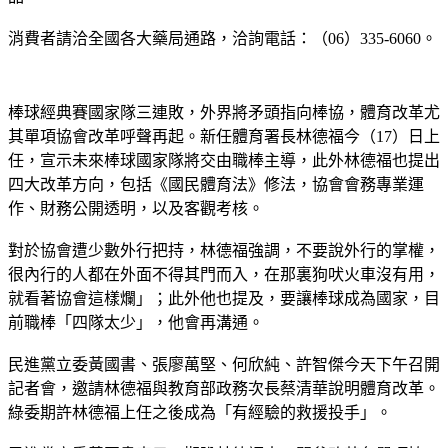
消費者請洽全國各大藥局通路，洽詢電話：（06）335-6060。
棒球經典賽國家隊三連敗，外界將矛頭指向棒協，體育改革尤
其單項協會改革呼聲再起。新任體育署長林德福今（17）日上
任，宣示未來棒球國家隊將交由職棒主導，此外林德福也提出
四大改革方向，包括《國民體育法》修法，協會會務專業運
作、財務公開透明，以及客觀考核。
對於協會遭少數外行把持，林德福強調，不要說外行的掌權，
很內行的人都在外面不得其門而入，在那裏狗吠火車沒有用，
就看著協會這樣爛」；此外他也提及，要讓棒球成為國家，目
前職棒「四隊太少」，他會再溝通。
民進黨立委黃國書、張廖萬堅、何欣純、許智傑今天下午召開
記者會，邀請林德福與教育部政務次長蔡清華說明體育改革。
綠委期許林德福上任之後成為「有經驗的救援投手」。