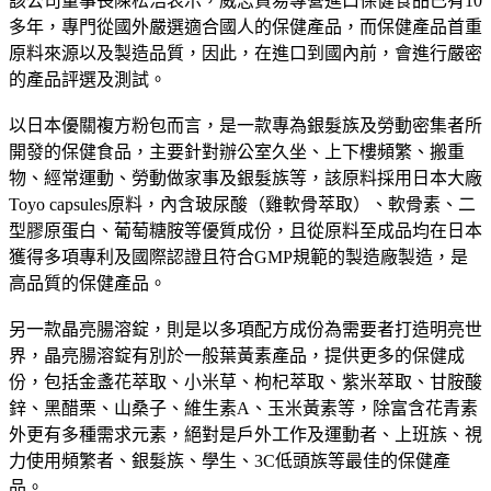
該公司董事長陳松浩表示，威志貿易專營進口保健食品已有10
多年，專門從國外嚴選適合國人的保健產品，而保健產品首重
原料來源以及製造品質，因此，在進口到國內前，會進行嚴密
的產品評選及測試。
以日本優關複方粉包而言，是一款專為銀髮族及勞動密集者所
開發的保健食品，主要針對辦公室久坐、上下樓頻繁、搬重
物、經常運動、勞動做家事及銀髮族等，該原料採用日本大廠
Toyo capsules原料，內含玻尿酸（雞軟骨萃取）、軟骨素、二
型膠原蛋白、葡萄糖胺等優質成份，且從原料至成品均在日本
獲得多項專利及國際認證且符合GMP規範的製造廠製造，是
高品質的保健產品。
另一款晶亮腸溶錠，則是以多項配方成份為需要者打造明亮世
界，晶亮腸溶錠有別於一般葉黃素產品，提供更多的保健成
份，包括金盞花萃取、小米草、枸杞萃取、紫米萃取、甘胺酸
鋅、黑醋栗、山桑子、維生素A、玉米黃素等，除富含花青素
外更有多種需求元素，絕對是戶外工作及運動者、上班族、視
力使用頻繁者、銀髮族、學生、3C低頭族等最佳的保健產
品。