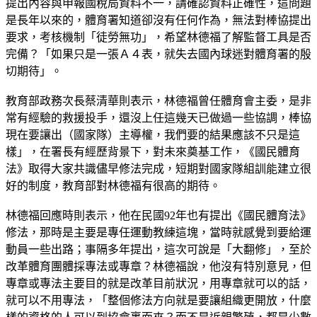
提出內容與申報國稅局資料不一，請確認資料正確性，這問題
是長年以來的，體育署知道卻沒有任何作為，無法對棒協提出
要求，考核機制「徒勞無功」，希望林德福了解監督工具是否
完備？「如果只是一張Ａ４表，就失去國內球迷對體育署的殷
切期待」。
教育部政務次長蔡清華則表示，林德福曾任體育會主委，是非
常有經驗的救援投手，還沒上任這幾天已做過一些協調，棒協
現在要讓出（國家隊）主導權，我們要的結果應該不只是這
樣」，在署長有經歷背景下，對未來奠基工作，《國民體育
法》取得大家共識儘早修法完成，短期對國家隊組訓能建立很
好的制度，教育部對林德福有很高的期待。
林德福回應時則表示，他在民國92年也有提出《國民體育法》
修法，那時是主要是專任運動教練這塊，當時就感覺到要給運
動員一些出路；事隔多年提出，這次可說是「大翻修」，至於
改革體育團體採專法或專章？林德福說，他沒有特別意見，但
專章或專法主要目的就是改革目前狀況，用專章就可以的話，
就可以不用專法，「整個修法方向就是要讓組織更開放，什麼