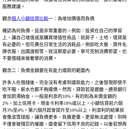
服務建議。
觀念
個人小額信貸比較
一：為增加價值而負債
確認為何負債，這是非常重要的。例如：投資在自己的學習
上，讓自己增值或是購買增值性商品：如房子、土地，借貸是
有必要的。但花費在日常生活的消耗品，例如吃大餐、買件名
牌衣服、出國渡假等，就沒那麼必要，寧可克制消費慾望，也
不要借錢來做奢華的消費。
觀念二：負債金額要在有能力還款的範圍內
許多人在借錢後，完全沒有考慮到還款能力，之後發現即使不
吃不喝，薪水也都不夠還債。然而，貸款若是遲繳，通常銀行
會加罰滯納金，一般是利息的10%，有的則為未償金額的
2%，加上信用卡、現金卡利率18%或以上，小額信貸前六個
月3%至4%，第六個月起會提升至10%以上，利滾利的結果就
會像滾雪球般，讓負債更多、負擔更重，更是無法處理，到時
不僅會被殘忍的催繳，還會留下信用不良的記錄。以後若想再