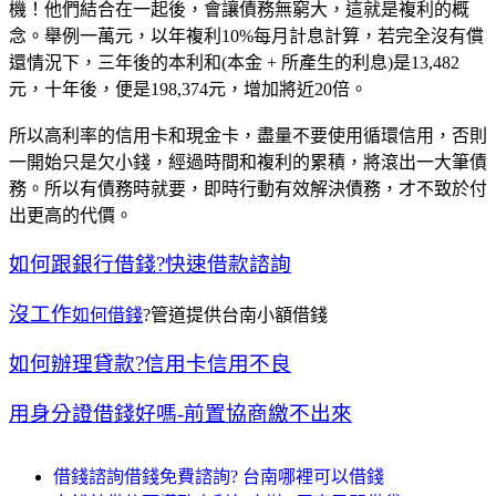
機！他們結合在一起後，會讓債務無窮大，這就是複利的概
念。舉例一萬元，以年複利10%每月計息計算，若完全沒有償
還情況下，三年後的本利和(本金 + 所產生的利息)是13,482
元，十年後，便是198,374元，增加將近20倍。
所以高利率的信用卡和現金卡，盡量不要使用循環信用，否則
一開始只是欠小錢，經過時間和複利的累積，將滾出一大筆債
務。所以有債務時就要，即時行動有效解決債務，才不致於付
出更高的代價。
如何跟銀行借錢?快速借款諮詢
沒工作
如何借錢
?管道提供台南小額借錢
如何辦理貸款?信用卡信用不良
用身分證借錢好嗎-前置協商繳不出來
借錢諮詢借錢免費諮詢? 台南哪裡可以借錢