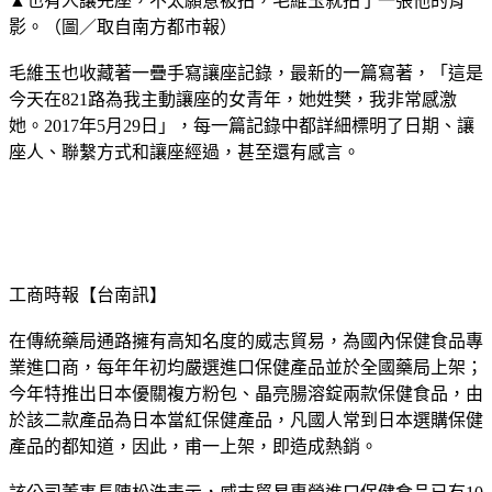
▲也有人讓完座，不太願意被拍，毛維玉就拍了一張他的背
影。（圖／取自南方都市報）
毛維玉也收藏著一疊手寫讓座記錄，最新的一篇寫著，「這是
今天在821路為我主動讓座的女青年，她姓樊，我非常感激
她。2017年5月29日」，每一篇記錄中都詳細標明了日期、讓
座人、聯繫方式和讓座經過，甚至還有感言。
工商時報【台南訊】
在傳統藥局通路擁有高知名度的威志貿易，為國內保健食品專
業進口商，每年年初均嚴選進口保健產品並於全國藥局上架；
今年特推出日本優關複方粉包、晶亮腸溶錠兩款保健食品，由
於該二款產品為日本當紅保健產品，凡國人常到日本選購保健
產品的都知道，因此，甫一上架，即造成熱銷。