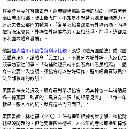
教委會召委許智傑表示，經典賽棒協跟職棒的糾紛，體育署看
高山看馬相踢，隔山觀虎鬥，不知是不想著力還是無能為力，
這都失去公部門的職責，「各單項協會都是分外場內場，內場
把持既定會員，外場在外無能為力，互相競爭、鬥爭，這都是
不利國內體育發展」。
他說
個人信用小額借貸利率比較
，應從《體育團體法》或《國
民體育法》，讓體育「民主化」，不要分內場外場，大家良性
競爭勿惡性鬥爭。「有補助經費就不能看高山看馬相踢」，體
育一定要介入協調，讓協會可以好好運作，避免經典賽球員無
法全部參加的教訓。
黃國書補充時提及，體育署對單項協會，尤其棒協一年補助超
過一億預算，監督的工具只有一張「訪評意見表」，「每一年
就是一張Ａ４的紙，就寫這些內容而已」。
黃國書說，林德福（今天）上任有提到根據初步了解，棒協財
務是沒問題的，但他要提醒林德福，2015年的考核即提到棒協