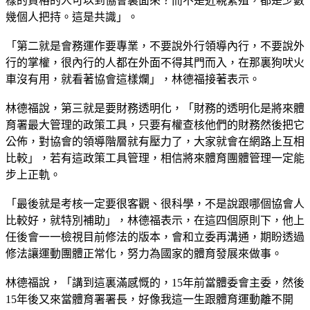
樣的資格的人可以到協會裏面來？而不是近親繁殖，都是少數
幾個人把持。這是共識」。
「第二就是會務運作要專業，不要說外行領導內行，不要說外
行的掌權，很內行的人都在外面不得其門而入，在那裏狗吠火
車沒有用，就看著協會這樣爛」，林德福接著表示。
林德福說，第三就是要財務透明化，「財務的透明化是將來體
育署最大管理的政策工具，只要有權查核他們的財務然後把它
公佈，對協會的領導階層就有壓力了，大家就會在網路上互相
比較」，若有這政策工具管理，相信將來體育團體管理一定能
步上正軌。
「最後就是考核一定要很客觀、很科學，不是說跟哪個協會人
比較好，就特別補助」，林德福表示，在這四個原則下，他上
任後會一一檢視目前修法的版本，會和立委再溝通，期盼透過
修法讓運動團體正常化，努力為國家的體育發展來做事。
林德福說，「講到這裏滿感慨的，15年前當體委會主委，然後
15年後又來當體育署署長，好像我這一生跟體育運動離不開