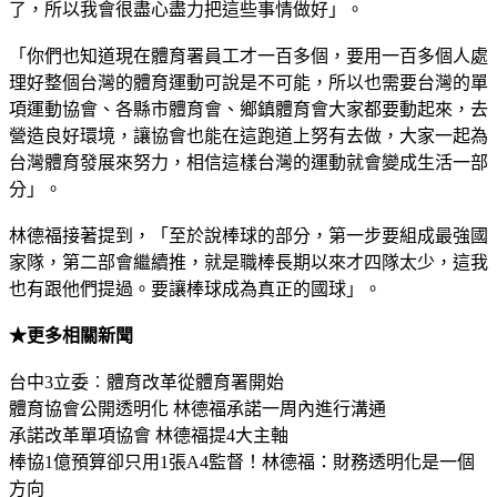
了，所以我會很盡心盡力把這些事情做好」。
「你們也知道現在體育署員工才一百多個，要用一百多個人處
理好整個台灣的體育運動可說是不可能，所以也需要台灣的單
項運動協會、各縣市體育會、鄉鎮體育會大家都要動起來，去
營造良好環境，讓協會也能在這跑道上努有去做，大家一起為
台灣體育發展來努力，相信這樣台灣的運動就會變成生活一部
分」。
林德福接著提到，「至於說棒球的部分，第一步要組成最強國
家隊，第二部會繼續推，就是職棒長期以來才四隊太少，這我
也有跟他們提過。要讓棒球成為真正的國球」。
★更多相關新聞
台中3立委︰體育改革從體育署開始
體育協會公開透明化 林德福承諾一周內進行溝通
承諾改革單項協會 林德福提4大主軸
棒協1億預算卻只用1張A4監督！林德福：財務透明化是一個
方向