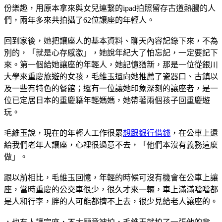
份樂趣，用原本拿來與女兒連繫的ipad拍照留存古道熱腸的人
們，兩年多來共拍攝了62位讓座的年輕人。
回到家後，她把讓座人的基本資料、聊天內容記錄下來，不為
別的，「就是心存感激」，她說年紀大了怕忘記，一定要記下
來。第一個給她讓座的年輕人，她記憶猶新，那是一位從銀川
大學來重慶旅遊的女孩，毛維玉還向她推薦了瓷器口、古鎮以
及一些有特色的餐館；還有一位讓她印象深刻的讓座者，是一
位已定居日本的重慶籍年輕媽媽，她帶著兩個孩子回重慶遊
玩。
毛維玉說，現在的年輕人工作很累
想跟銀行借錢
，在公車上還
給我們老年人讓座，心裡很過意不去，「他們本沒有義務這麼
做」。
跟以前相比，毛維玉回憶，年輕的時候可沒有機會在公車上讓
座，當時重慶的公交車很少，很久才來一輛，車上滿滿噹噹都
是人和行李，胖的人可能都擠不上去，很少見給老人讓座的。