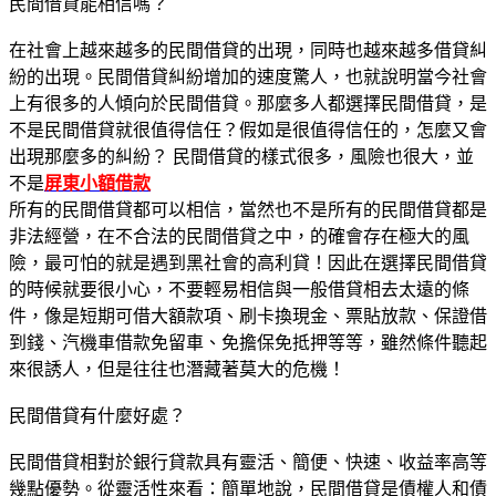
民間借貸能相信嗎？
在社會上越來越多的民間借貸的出現，同時也越來越多借貸糾
紛的出現。民間借貸糾紛增加的速度驚人，也就說明當今社會
上有很多的人傾向於民間借貸。那麼多人都選擇民間借貸，是
不是民間借貸就很值得信任？假如是很值得信任的，怎麼又會
出現那麼多的糾紛？ 民間借貸的樣式很多，風險也很大，並
不是
屏東小額借款
所有的民間借貸都可以相信，當然也不是所有的民間借貸都是
非法經營，在不合法的民間借貸之中，的確會存在極大的風
險，最可怕的就是遇到黑社會的高利貸！因此在選擇民間借貸
的時候就要很小心，不要輕易相信與一般借貸相去太遠的條
件，像是短期可借大額款項、刷卡換現金、票貼放款、保證借
到錢、汽機車借款免留車、免擔保免抵押等等，雖然條件聽起
來很誘人，但是往往也潛藏著莫大的危機！
民間借貸有什麼好處？
民間借貸相對於銀行貸款具有靈活、簡便、快速、收益率高等
幾點優勢。從靈活性來看：簡單地說，民間借貸是債權人和債