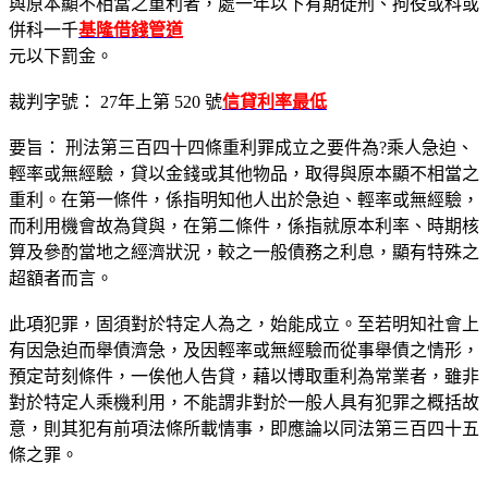
與原本顯不相當之重利者，處一年以下有期徒刑、拘役或科或
併科一千
基隆借錢管道
元以下罰金。
裁判字號： 27年上第 520 號
信貸利率最低
要旨： 刑法第三百四十四條重利罪成立之要件為?乘人急迫、
輕率或無經驗，貸以金錢或其他物品，取得與原本顯不相當之
重利。在第一條件，係指明知他人出於急迫、輕率或無經驗，
而利用機會故為貸與，在第二條件，係指就原本利率、時期核
算及參酌當地之經濟狀況，較之一般債務之利息，顯有特殊之
超額者而言。
此項犯罪，固須對於特定人為之，始能成立。至若明知社會上
有因急迫而舉債濟急，及因輕率或無經驗而從事舉債之情形，
預定苛刻條件，一俟他人告貸，藉以博取重利為常業者，雖非
對於特定人乘機利用，不能謂非對於一般人具有犯罪之概括故
意，則其犯有前項法條所載情事，即應論以同法第三百四十五
條之罪。