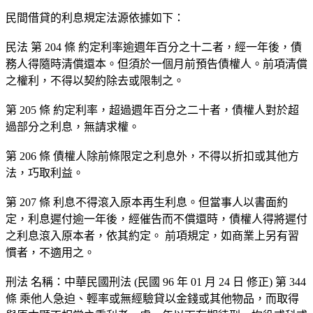
民間借貸的利息規定法源依據如下：
民法 第 204 條 約定利率逾週年百分之十二者，經一年後，債
務人得隨時清償還本。但須於一個月前預告債權人。前項清償
之權利，不得以契約除去或限制之。
第 205 條 約定利率，超過週年百分之二十者，債權人對於超
過部分之利息，無請求權。
第 206 條 債權人除前條限定之利息外，不得以折扣或其他方
法，巧取利益。
第 207 條 利息不得滾入原本再生利息。但當事人以書面約
定，利息遲付逾一年後，經催告而不償還時，債權人得將遲付
之利息滾入原本者，依其約定。 前項規定，如商業上另有習
慣者，不適用之。
刑法 名稱：中華民國刑法 (民國 96 年 01 月 24 日 修正) 第 344
條 乘他人急迫、輕率或無經驗貸以金錢或其他物品，而取得